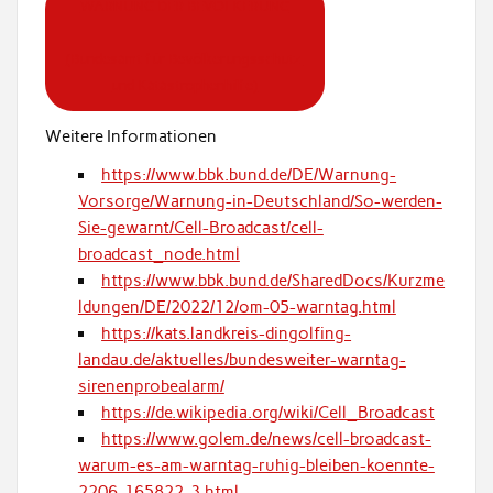
WARNUNG DER BEVÖLKERUNG
(Bundesamt für Bevölkerungsschutz
und Katastrophenhilfe)
Weitere Informationen
https://www.bbk.bund.de/DE/Warnung-
Vorsorge/Warnung-in-Deutschland/So-werden-
Sie-gewarnt/Cell-Broadcast/cell-
broadcast_node.html
https://www.bbk.bund.de/SharedDocs/Kurzme
ldungen/DE/2022/12/om-05-warntag.html
https://kats.landkreis-dingolfing-
landau.de/aktuelles/bundesweiter-warntag-
sirenenprobealarm/
https://de.wikipedia.org/wiki/Cell_Broadcast
https://www.golem.de/news/cell-broadcast-
warum-es-am-warntag-ruhig-bleiben-koennte-
2206-165822-3.html