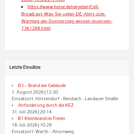
https://www.heise.de/ratgeber/Cell-
Broadcast-Was-Sie-ueber-DE-Alert-zum-
Warntag-am-Donnerstag-wissen-muessen-
7361288.html
Letzte Einsätze
B3 – Brand am Gebäude
1. August 2026
|
12:20
Einsatzort: Hötzendorf - Reisbach - Landauer Straße
Anforderung durch die KEZ
31. Juli 2026
|
20:14
B1 Kleinbrand im Freien
18. Juli 2026
|
10:28
Einsatzort: Warth - Ahornweg