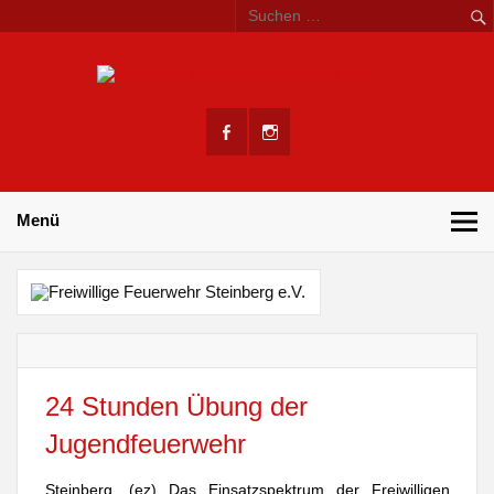
Skip
to
content
Freiwi
retten – löschen – bergen – schützen
Feuer
Stein
e.
Menü
24 Stunden Übung der
Jugendfeuerwehr
Steinberg. (ez) Das Einsatzspektrum der Freiwilligen